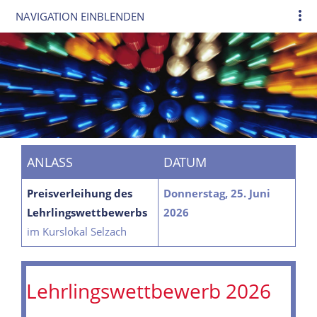
NAVIGATION EINBLENDEN
ANLASS
DATUM
Preisverleihung des
Donnerstag, 25. Juni
Lehrlingswettbewerbs
2026
im Kurslokal Selzach
Lehrlingswettbewerb 20
2
6