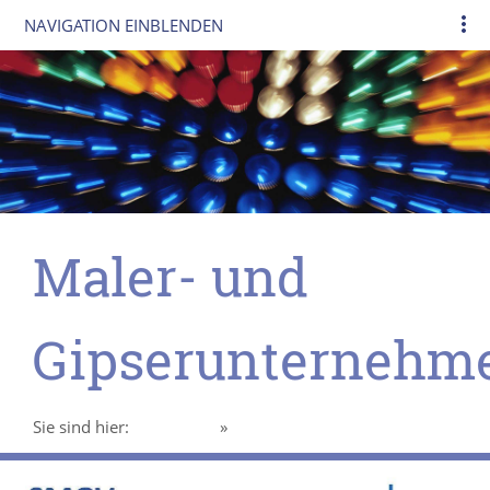
NAVIGATION EINBLENDEN
Maler- und
Gipserunternehm
Sie sind hier:
Homepage
»
Über uns