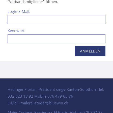
"Verbandsmitglieder" öffnen.
Login-E-Mail:
Kennwort:
Hedinger Florian, Präsident smgv-Kanton-Solothurn Tel.
032 623 13 92 Mobile 076 479 65 86
E-Mail:
malerei-studer@bluewin.ch
Maier Corinne, Kassierin / Aktuarin Mobile 079 202 27